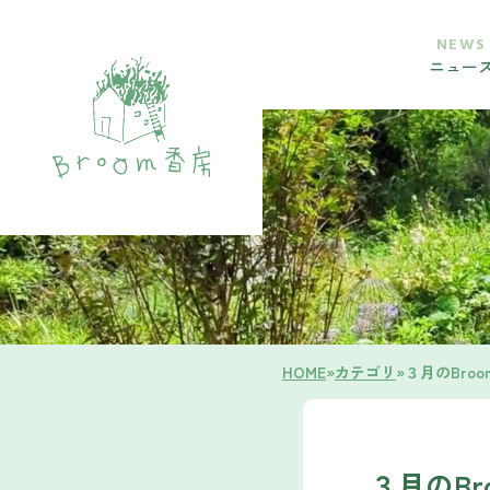
NEWS
ニュー
HOME
»
カテゴリ
»
３月のBro
３月のBro