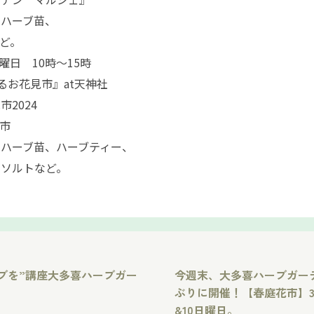
やハーブ苗、
ど。
曜日 10時〜15時
ぐるお花見市』at天神社
2024
る市
ハーブ苗、ハーブティー、
スソルトなど。
ブを”講座大多喜ハーブガー
今週末、大多喜ハーブガー
ぶりに開催！【春庭花市】3
&10日曜日。