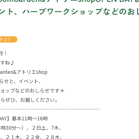
ント、ハーブワークショップなどのお
テゴリ
月！
ますね♪
arden&アトリエshop
おしらせと、イベント、
ショップなどのおしらせです＊
たらぜひ、お越しください。
………………………………………………………
DAY】基本11時〜16時
3時30分〜）、２日土、7木、
金、２１木、２２金、２８木、