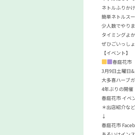
ネトルふりか
簡単ネトルス
少人数でやり
タイミングよ
ぜひごいっし
【イベント】
春庭花市
3月9日土曜日&
大多喜ハーブガ
4年ぶりの開催
春庭花市 イベ
＊出店紹介な
↓
春庭花市 Face
あるいはイン