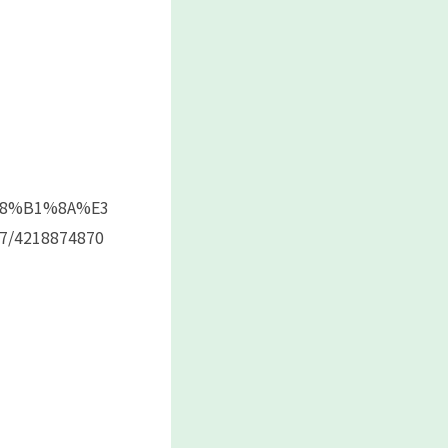
%E8%B1%8A%E3
4218874870