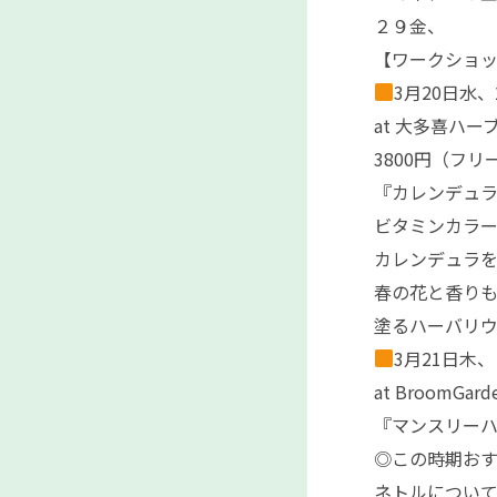
２９金、
【ワークショ
3月20日水、
at 大多喜ハー
3800円（フ
『カレンデュ
ビタミンカラ
カレンデュラ
春の花と香り
塗るハーバリ
3月21日木、
at BroomGa
『マンスリー
◎この時期お
ネトルについ