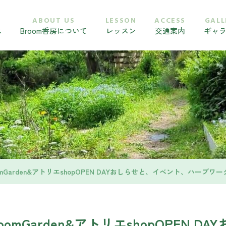
ABOUT US
LESSON
ACCESS
GALL
ス
Broom香房について
レッスン
交通案内
ギャ
omGarden&アトリエshopOPEN DAYおしらせと、イベント、ハー
omGarden&アトリエshopOPEN DA