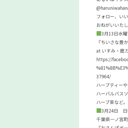
@haruniwah
フォロー、い
おねがいいた
3月13日水曜
『ちいさな豊
at いすみ・鹿
https://fac
%81%8B%E3%
37964/
ハーブティーや
ハーバルバス
ハーブ束など。
3月24日 日
千葉県一ノ宮
『おさんぽガ