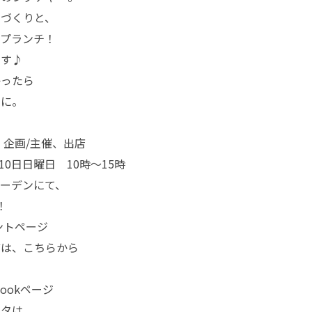
けづくりと、
ープランチ！
ます♪
かったら
ょに。
 企画/主催、出店
10日日曜日 10時〜15時
ーデンにて、
！
ントページ
どは、こちらから
bookページ
スタは