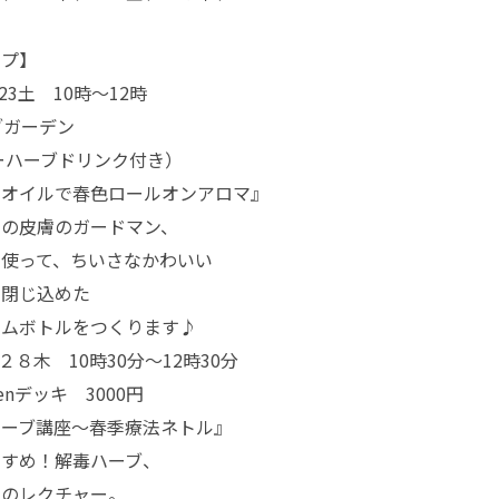
ップ】
23土 10時〜12時
ブガーデン
リーハーブドリンク付き）
ラオイルで春色ロールオンアロマ』
ーの皮膚のガードマン、
を使って、ちいさなかわいい
も閉じ込めた
ウムボトルをつくります♪
２８木 10時30分〜12時30分
rdenデッキ 3000円
ハーブ講座〜春季療法ネトル』
すすめ！解毒ハーブ、
てのレクチャー。