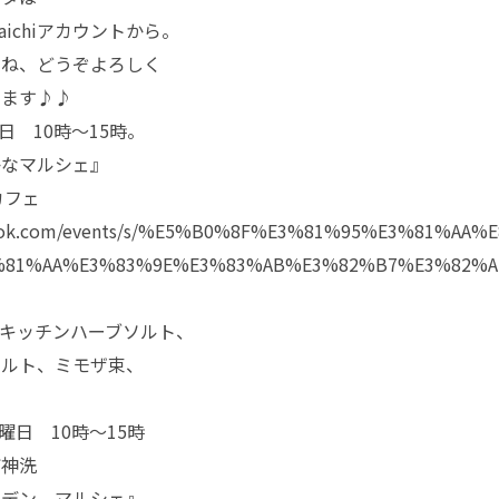
anaichiアカウントから。
いね、どうぞよろしく
します♪♪
日 10時〜15時。
かなマルシェ』
カフェ
ebook.com/events/s/%E5%B0%8F%E3%81%95%E3%81%AA
81%AA%E3%83%9E%E3%83%AB%E3%82%B7%E3%82%A7/
キッチンハーブソルト、
ソルト、ミモザ束、
曜日 10時〜15時
町神洗
ーデン マルシェ』