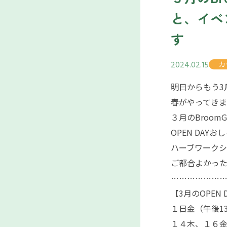
と、イベ
す
2024.02.15
カ
明日からもう3
春がやってき
３月のBroomG
OPEN DAY
ハーブワーク
ご都合よかっ
………………
【3月のOPEN 
１日金（午後1
１４木、１６